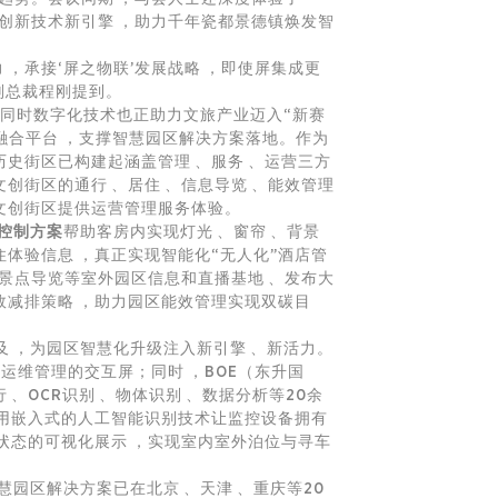
创新技术新引擎，助力千年瓷都景德镇焕发智
，承接‘屏之物联’发展战略，即使屏集成更
级副总裁程刚提到。
与此同时数字化技术也正助力文旅产业迈入“新赛
融合平台，支撑
智慧园区
解决方案落地。作为
史街区已构建起涵盖管理、服务、运营三方
的通行、居住、信息导览、能效管理
为陶溪川文创街区提供运营管理服务体验。
控制方案
帮助客房内实现灯光、窗帘、背景
提升居住体验信息，真正实现智能化“无人化”酒店管
、景点导览等室外园区信息和直播基地、发布大
效减排策略，助力园区能效管理实现双碳目
，为园区智慧化升级注入新引擎、新活力。
综合运维管理的交互屏；同时，BOE（东升国
CR识别、物体识别、数据分析等20余
，利用嵌入式的人工智能识别技术让监控设备拥有
位状态的可视化展示，实现室内室外泊位与寻车
慧园区
解决方案已在北京、天津、重庆等20