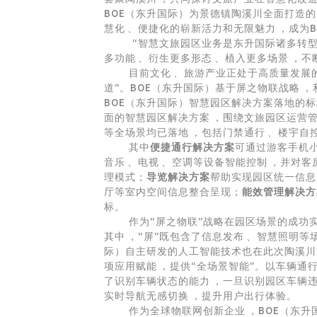
BOE（东升国际）为景德镇陶溪川全面打造的
慧化、便捷化的崭新活力和无限魅力，
“智慧文旅园区业务是东升国际诸多转型
多功能、衍生更多形态、植入更多场景
目前文化、旅游产业正处于高质量发展的
道”。BOE（东升国际）基于屏之物联战略，
BOE（东升国际）
智慧园区
解决方案落地的标杆
面的
智慧园区
解决方案，围绕文旅园区运营管
等全场景均已落地，包括门禁通行、楼宇自
其中
便捷通行解决方案
可通过游客手机小程
音乐、电视、空调等设备智能控制，并
理模式；
导览解决方案
帮助实现园区统一信息发布
厅等室内空间信息整合呈现；
能效管理解决方
标。
作为“屏之物联”战略在园区场景的成功实践案例
其中，“屏”既包含了信息发布、智慧照明
际）自主研发的人工智能技术也在此次陶溪川文创街区
项应用赋能，提供“全场景智能”。以车辆通
了识别车辆状态的能力，一旦识别园区车辆违
实时导航无感切换，提升用户出行体验。
作为全球
物联网
创新企业，BOE（