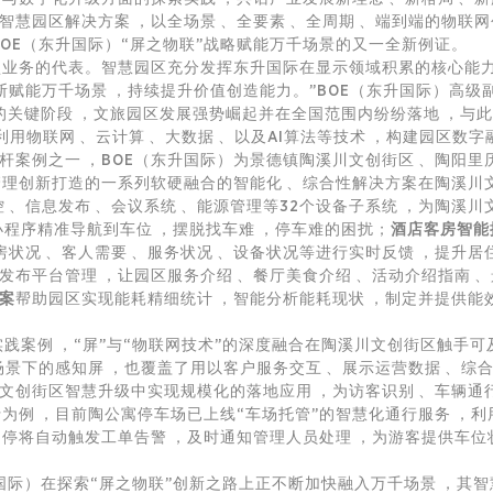
智慧园区
解决方案，以全场景、全要素、全周期、端到端的
物联网
成为BOE（东升国际）“屏之物联”战略赋能万千场景的又一全新例证。
业务的代表。
智慧园区
充分发挥东升国际在显示领域积累的核心能力
，不断赋能万千场景，持续提升价值创造能力。”BOE（东升国际）高
关键阶段，文旅园区发展强势崛起并在全国范围内纷纷落地，
利用
物联网
、云计算、大数据、以及AI算法等技术，构建园区数字
案例之一，BOE（东升国际）为景德镇陶溪川文创街区、陶阳里历
理创新打造的一系列软硬融合的智能化、综合性解决方案在陶溪川文创街区
控、信息发布、会议系统、能源管理等32个设备子系统，
序精准导航到车位，摆脱找车难，停车难的困扰；
酒店客房智能
对客房状况、客人需要、服务状况、设备状况等进行实时反馈，
平台管理，让园区服务介绍、餐厅美食介绍、活动介绍指南
案
帮助园区实现能耗精细统计，智能分析能耗现状，制定并提供能
，“屏”与“
物联网
技术”的深度融合在陶溪川文创街区触手可及
等场景下的感知屏，也覆盖了用以客户服务交互、展示运营数据、
智慧升级中实现规模化的落地应用，为访客识别、车辆通行、O
行为例，目前陶公寓停车场已上线“车场托管”的智慧化通行服务
停将自动触发工单告警，及时通知管理人员处理，为游客提供车
东升国际）在探索“屏之物联”创新之路上正不断加快融入万千场景，其
智